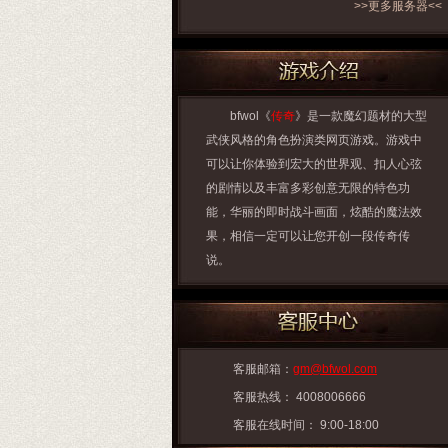
>>更多服务器<<
bfwol《
传奇
》是一款魔幻题材的大型
武侠风格的角色扮演类网页游戏。游戏中
可以让你体验到宏大的世界观、扣人心弦
的剧情以及丰富多彩创意无限的特色功
能，华丽的即时战斗画面，炫酷的魔法效
果，相信一定可以让您开创一段传奇传
说。
客服邮箱：
gm@bfwol.com
客服热线： 4008006666
客服在线时间： 9:00-18:00