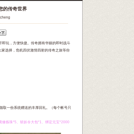
创您的传奇世界
gcheng
点开即玩，方便快捷。传奇拥有华丽的即时战斗
供大家选择，危机四伏激情四射的传奇之旅等你
领取一份系统赠送的丰厚回礼。（每个帐号只
境修炼珠*5、斩妖令大包*1、绑定元宝*2000