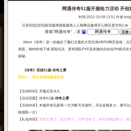
网通传奇51服开服给力活动 开
时间:2012-10-09 13:51 作者:lon
分享到
QQ空间
新浪微博
搜狐微博
人人网
腾讯微博
开心网
百度空间
2.9K
搜索"网通传奇"，请
bfwol《传奇》是一款融合了魔幻元素的大型武侠ARPG网页游戏，
画面，独特的地下城 冒险玩法、更有团队PVP及刺激的自由化PK模式
探秘。
《传奇》双线51服-传奇之雾
活动一：首次充值送超值礼包
【活动时间】开服后至永久
【活动范围】传奇51服-
传奇之雾
【活动内容】本服所有玩家第一次为帐号充值时，无论金额多少，都可以
能领取一次）
【礼包内容】
双倍宝典*2、蓝灵珠*1、万年雪参*2、BOSS挑战卷*3、秘