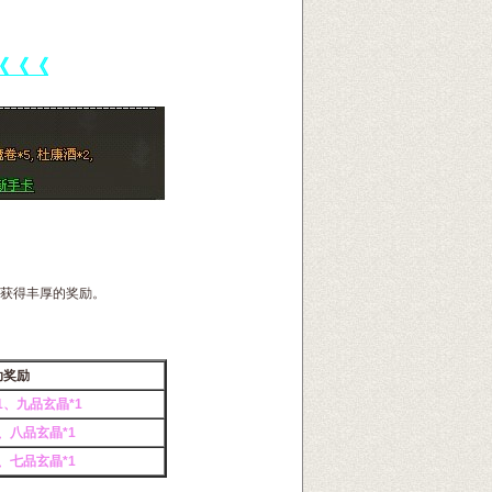
《《《
外获得丰厚的奖励。
动奖励
1、九品玄晶*1
、八品玄晶*1
、七品玄晶*1