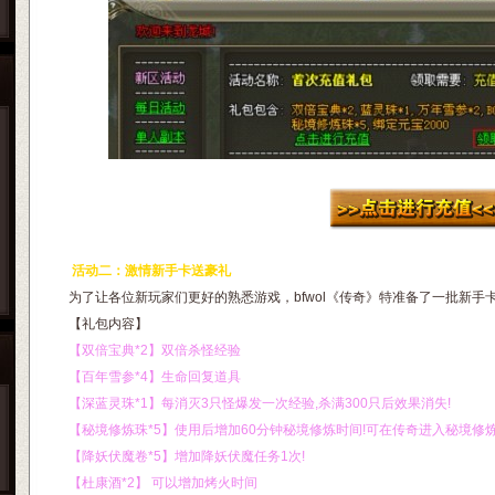
活动二：激情新手卡送豪礼
为了让各位新玩家们更好的熟悉游戏，bfwol《传奇》特准备了一批新
【礼包内容】
【双倍宝典*2】双倍杀怪经验
【百年雪参*4】生命回复道具
【深蓝灵珠*1】每消灭3只怪爆发一次经验,杀满300只后效果消失!
【秘境修炼珠*5】使用后增加60分钟秘境修炼时间!可在传奇进入秘境修
【降妖伏魔卷*5】增加降妖伏魔任务1次!
【杜康酒*2】 可以增加烤火时间