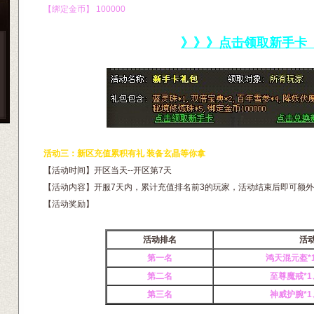
【绑定金币】 100000
》》》点击领取新手卡
活动三：新区充值累积有礼 装备玄晶等你拿
【活动时间】开区当天--开区第7天
【活动内容】开服7天内，累计充值排名前3的玩家，活动结束后即可额
【活动奖励】
活动排名
活
第一名
鸿天混元盔*
第二名
至尊魔戒*1
第三名
神威护腕*1